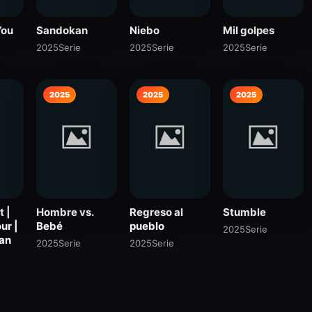
You
Sandokan
Niebo
Mil golpes
2025
Serie
2025
Serie
2025
Serie
2025
2025
2025
t |
Hombre vs.
Regreso al
Stumble
ur |
Bebé
pueblo
2025
Serie
 an
2025
Serie
2025
Serie