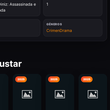
iniz: Assassinada e
1
ada
GÉNEROS
Crimen
Drama
ustar
2025
2025
2025