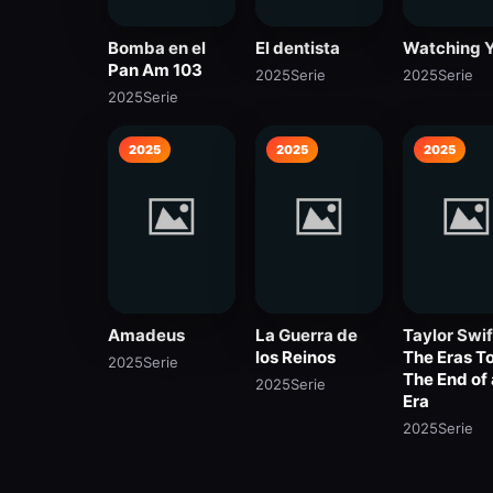
Bomba en el
El dentista
Watching 
Pan Am 103
2025
Serie
2025
Serie
2025
Serie
2025
2025
2025
Amadeus
La Guerra de
Taylor Swif
los Reinos
The Eras To
2025
Serie
The End of
2025
Serie
Era
2025
Serie