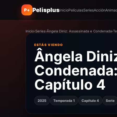
Pelisplus
P+
Inicio
Películas
Series
Acción
Animac
Inicio
›
Series
›
Ângela Diniz: Assassinada e Condenada
›
Te
ESTÁS VIENDO
Ângela Dini
Condenada:
Capítulo 4
2025
Temporada 1
Capítulo 4
Serie