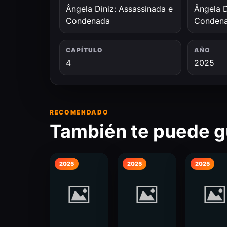
Ângela Diniz: Assassinada e
Ângela D
Condenada
Conden
CAPÍTULO
AÑO
4
2025
RECOMENDADO
También te puede g
2025
2025
2025