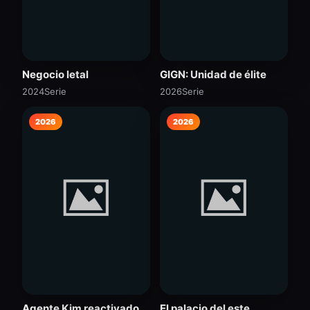
Negocio letal
GIGN: Unidad de élite
2024
Serie
2026
Serie
2026
2026
Agente Kim reactivado
El palacio del este