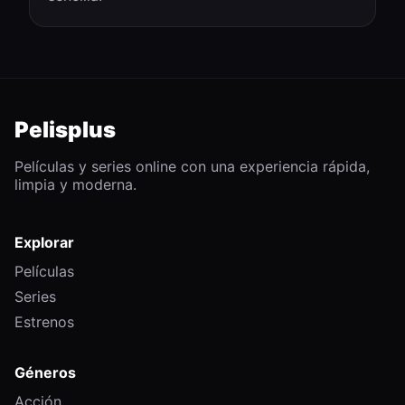
Pelisplus
Películas y series online con una experiencia rápida,
limpia y moderna.
Explorar
Películas
Series
Estrenos
Géneros
Acción