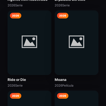
2026
Serie
2026
Serie
2026
2026
Ride or Die
Moana
2026
Serie
2026
Película
2026
2026