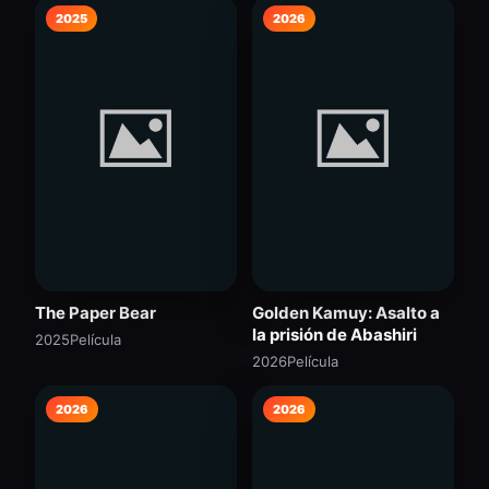
2025
2026
The Paper Bear
Golden Kamuy: Asalto a
la prisión de Abashiri
2025
Película
2026
Película
2026
2026