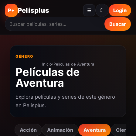
Pelisplus
☾
P+
☰
Login
Buscar
GÉNERO
Inicio
›
Películas de Aventura
Películas de
Aventura
Explora películas y series de este género
en Pelisplus.
Acción
Animación
Aventura
Ciencia 