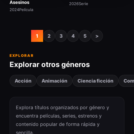
Asesinos
2026
Serie
2024
Película
1
2
3
4
5
>
EXPLORAR
Explorar otros géneros
Acción
Animación
Ciencia ficción
Com
Explora títulos organizados por género y
encuentra películas, series, estrenos y
contenido popular de forma rápida y
sencilla.