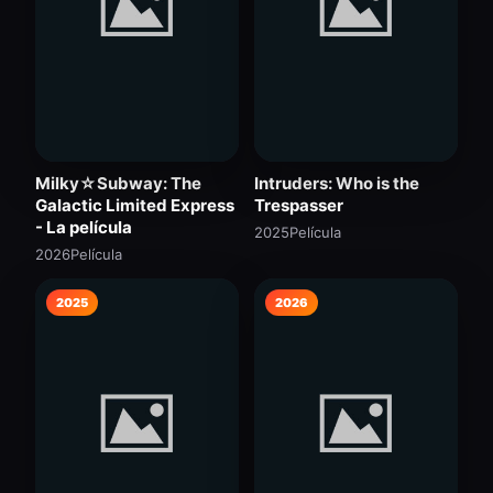
Milky☆Subway: The
Intruders: Who is the
Galactic Limited Express
Trespasser
- La película
2025
Película
2026
Película
2025
2026