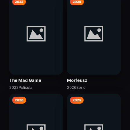
2022
2026
The Mad Game
Morfeusz
2022
Película
2026
Serie
2026
2025