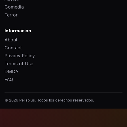
Comedia
Terror
Información
About
Contact
Privacy Policy
Terms of Use
DMCA
FAQ
© 2026 Pelisplus. Todos los derechos reservados.