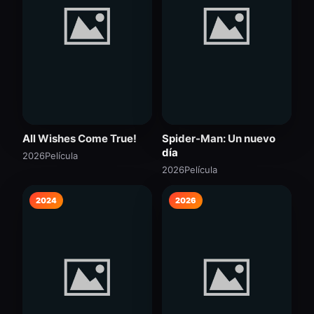
All Wishes Come True!
Spider-Man: Un nuevo
día
2026
Película
2026
Película
2024
2026