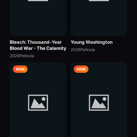
Bleach: Thousand-Year
Young Washington
Blood War - The Calamity
2026
Película
2026
Película
2026
2026