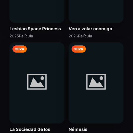
Lesbian Space Princess
Ven a volar conmigo
2025
Película
2026
Película
2024
2026
La Sociedad de los
Némesis