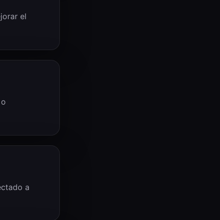
jorar el
 o
ectado a