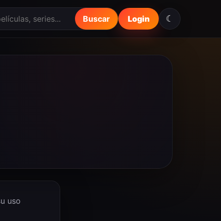
☾
Buscar
Login
su uso