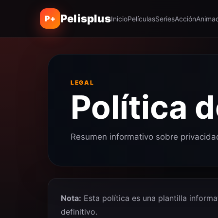
Pelisplus
P+
Inicio
Películas
Series
Acción
Animac
LEGAL
Política 
Resumen informativo sobre privacidad
Nota:
Esta política es una plantilla inform
definitivo.