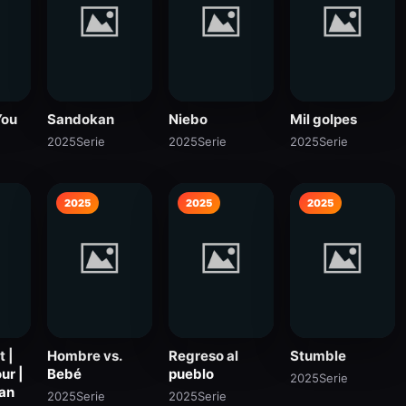
You
Sandokan
Niebo
Mil golpes
2025
Serie
2025
Serie
2025
Serie
2025
2025
2025
t |
Hombre vs.
Regreso al
Stumble
ur |
Bebé
pueblo
2025
Serie
 an
2025
Serie
2025
Serie