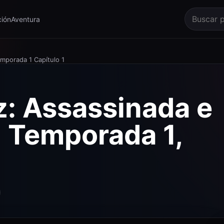
ión
Aventura
mporada 1 Capítulo 1
z: Assassinada e
 Temporada 1,