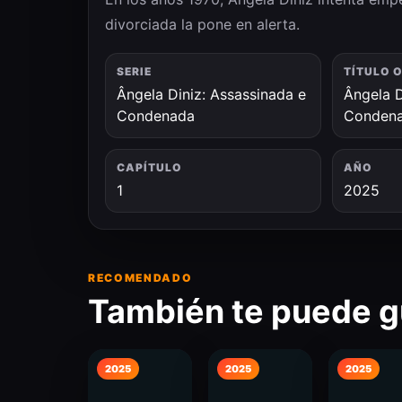
divorciada la pone en alerta.
SERIE
TÍTULO 
Ângela Diniz: Assassinada e
Ângela D
Condenada
Conden
CAPÍTULO
AÑO
1
2025
RECOMENDADO
También te puede g
2025
2025
2025