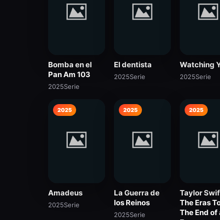
Bomba en el
El dentista
Watching 
Pan Am 103
2025
Serie
2025
Serie
2025
Serie
2025
2025
2025
Amadeus
La Guerra de
Taylor Swif
los Reinos
The Eras To
2025
Serie
The End of
2025
Serie