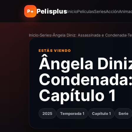
Pelisplus
P+
Inicio
Películas
Series
Acción
Animac
Inicio
›
Series
›
Ângela Diniz: Assassinada e Condenada
›
Te
ESTÁS VIENDO
Ângela Dini
Condenada:
Capítulo 1
2025
Temporada 1
Capítulo 1
Serie