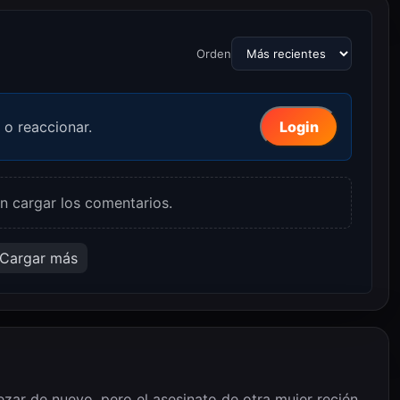
Orden
 o reaccionar.
Login
n cargar los comentarios.
Cargar más
ezar de nuevo, pero el asesinato de otra mujer recién