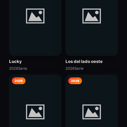
Lucky
Los del lado oeste
2026
Serie
2026
Serie
2026
2026