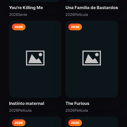
You're Killing Me
Una Familia de Bastardos
2026
Serie
2026
Película
2026
2026
Instinto maternal
The Furious
2026
Película
2026
Película
2026
2026