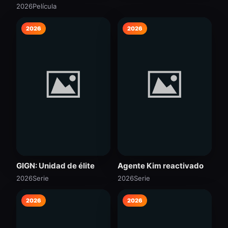
2026
Película
2026
2026
GIGN: Unidad de élite
Agente Kim reactivado
2026
Serie
2026
Serie
2026
2026