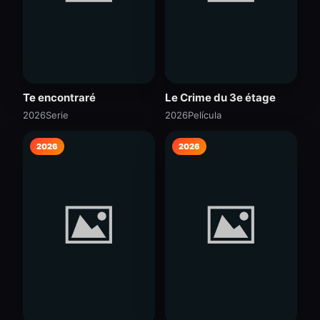
Te encontraré
Le Crime du 3e étage
2026
Serie
2026
Película
2026
2026