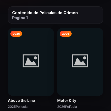
Contenido de Películas de Crimen
Página 1
2025
2026
Above the Line
Motor City
2025
Película
2026
Película