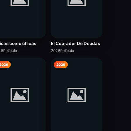
icas como chicas
El Cobrador De Deudas
26
Película
2026
Película
2026
2026