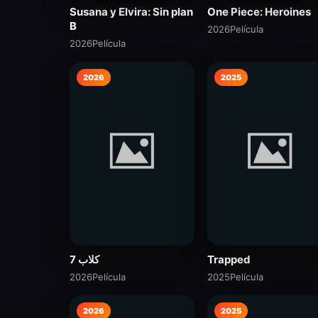
Susana y Elvira: Sin plan
One Piece: Heroines
B
2026
Película
2026
Película
2026
2025
7 كلاب
Trapped
2026
Película
2025
Película
2026
2025