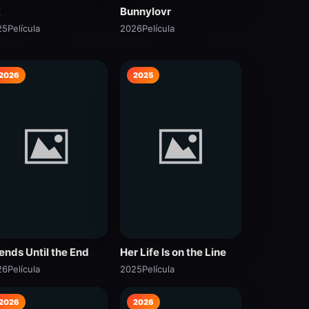
k
Bunnylovr
25
Película
2026
Película
2026
2025
iends Until the End
Her Life Is on the Line
26
Película
2025
Película
2026
2026