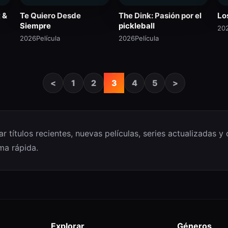
t &
Te Quiero Desde
The Dink: Pasión por el
Lo
Siempre
pickleball
20
2026
Película
2026
Película
<
1
2
3
4
5
>
 títulos recientes, nuevas películas, series actualizadas y
ma rápida.
Explorar
Géneros