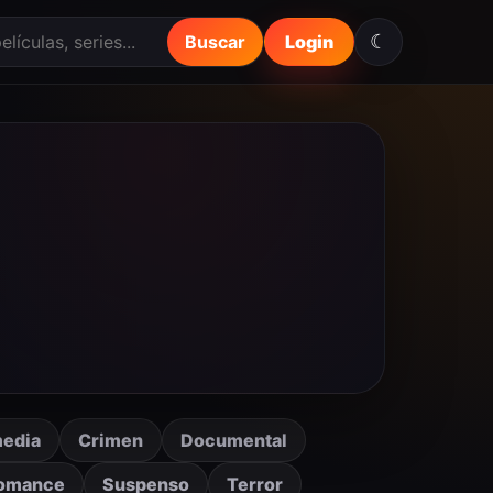
☾
Buscar
Login
edia
Crimen
Documental
omance
Suspenso
Terror