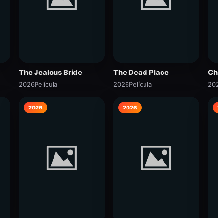
The Jealous Bride
The Dead Place
Ch
2026
Película
2026
Película
20
2026
2026