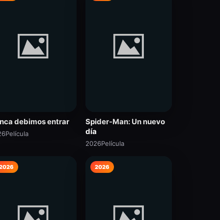
nca debimos entrar
Spider-Man: Un nuevo
día
26
Película
2026
Película
2026
2026