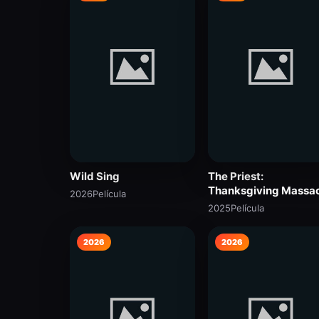
Wild Sing
The Priest:
Thanksgiving Massa
2026
Película
2025
Película
2026
2026