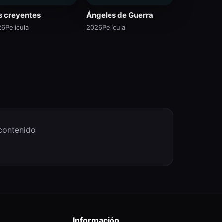
s creyentes
Ángeles de Guerra
26
Película
2026
Película
 contenido
Información