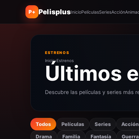
Pelisplus
P+
Inicio
Películas
Series
Acción
Animac
ESTRENOS
Inicio
›
Estrenos
Últimos 
Descubre las películas y series más r
Todos
Películas
Series
Acción
Drama
Familia
Fantasía
Guerra