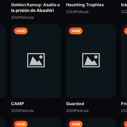
Golden Kamuy: Asalto a
Haunting Trophies
Ic
la prisión de Abashiri
2024
Película
20
2026
Película
2026
2026
CAMP
Guarded
Fr
2026
Película
2026
Película
20
2026
2026