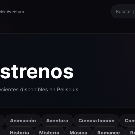
ión
Aventura
estrenos
ecientes disponibles en Pelisplus.
Animación
Aventura
Ciencia ficción
Com
Historia
Misterio
Música
Romance
R