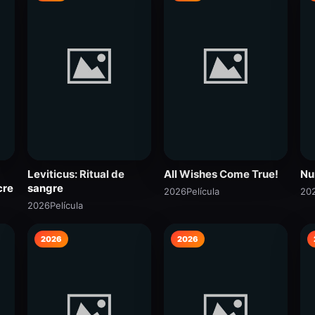
Leviticus: Ritual de
All Wishes Come True!
Nu
cre
sangre
2026
Película
20
2026
Película
2026
2026