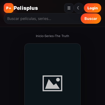
Pelisplus
☾
P+
☰
Login
Buscar
Inicio
›
Series
›
The Truth