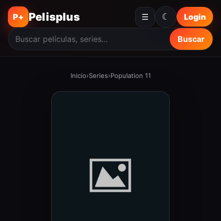
Pelisplus
☾
P+
☰
Login
Buscar
Inicio
›
Series
›
Population 11