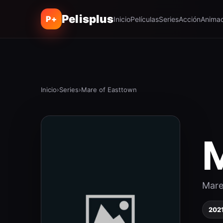
Pelisplus
P+
Inicio
Películas
Series
Acción
Animac
Inicio
›
Series
›
Mare of Easttown
M
Mare
202