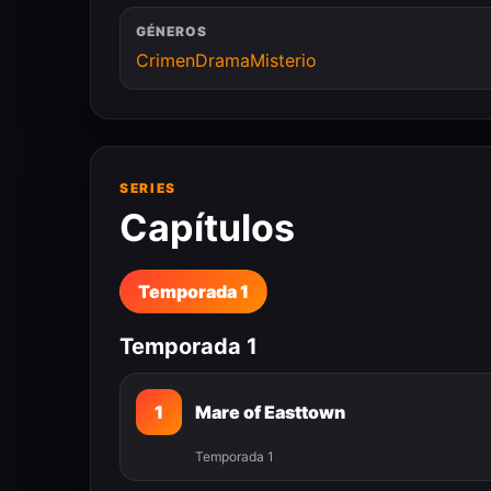
GÉNEROS
Crimen
Drama
Misterio
SERIES
Capítulos
Temporada 1
Temporada 1
1
Mare of Easttown
Temporada 1