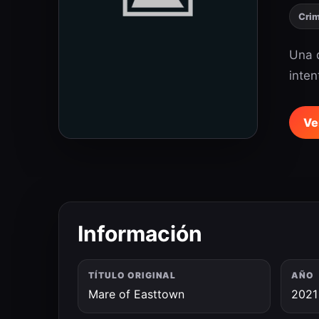
Cri
Una d
inte
Ve
Información
TÍTULO ORIGINAL
AÑO
Mare of Easttown
2021