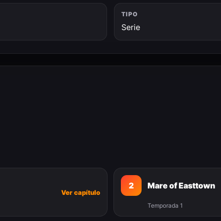
TIPO
Serie
2
Mare of Easttown
Ver capítulo
Temporada 1