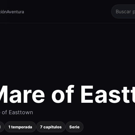
ión
Aventura
are of Eas
 of Easttown
1
1 temporada
7 capítulos
Serie