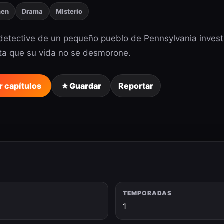
men
Drama
Misterio
etective de un pequeño pueblo de Pennsylvania investi
nta que su vida no se desmorone.
r capítulos
★
Guardar
Reportar
TEMPORADAS
1