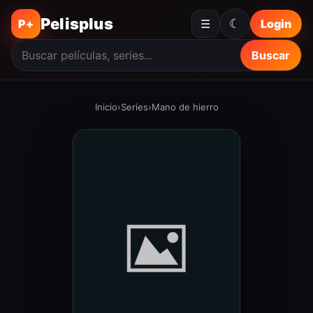
Pelisplus
☾
P+
☰
Login
Buscar
Inicio
›
Series
›
Mano de hierro