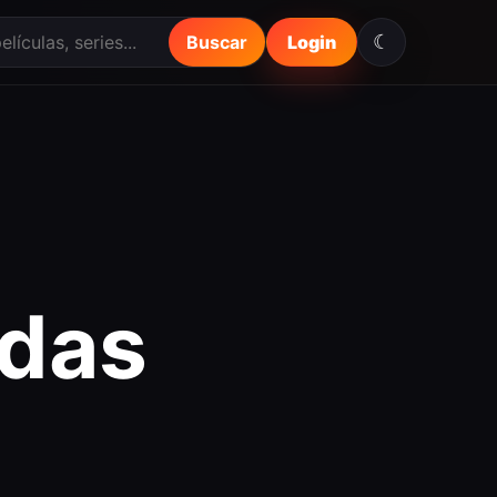
☾
Buscar
Login
das