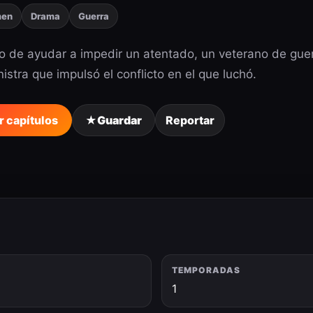
men
Drama
Guerra
 de ayudar a impedir un atentado, un veterano de guer
nistra que impulsó el conflicto en el que luchó.
r capítulos
★
Guardar
Reportar
TEMPORADAS
1