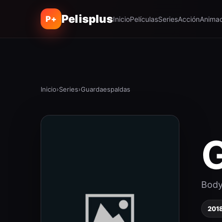
Pelisplus
P+
Inicio
Películas
Series
Acción
Animac
Inicio
›
Series
›
Guardaespaldas
Body
201