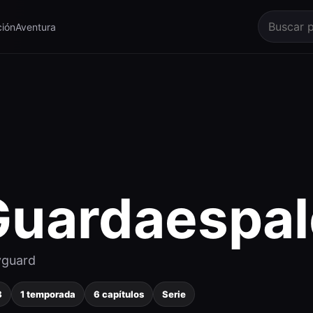
ión
Aventura
Guardaespal
guard
8
1 temporada
6 capítulos
Serie