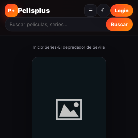
Pelisplus
☾
P+
☰
Login
Buscar
Inicio
›
Series
›
El depredador de Sevilla