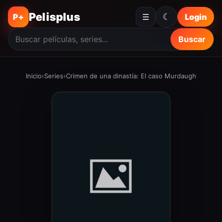
Pelisplus
☾
P+
☰
Login
Buscar
Inicio
›
Series
›
Crimen de una dinastía: El caso Murdaugh