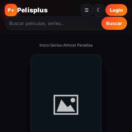
Pelisplus
☾
P+
☰
Login
Buscar
Inicio
›
Series
›
Almost Paradise