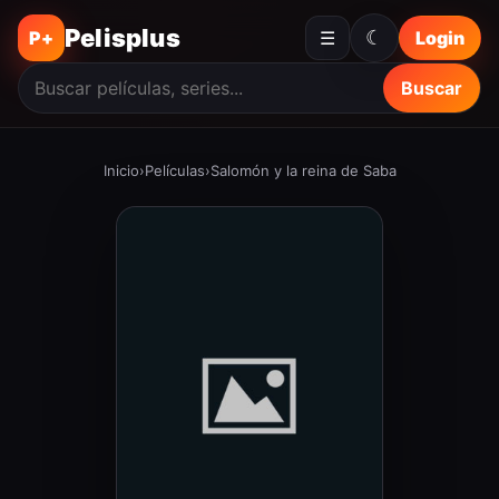
Pelisplus
☾
P+
☰
Login
Buscar
Inicio
›
Películas
›
Salomón y la reina de Saba