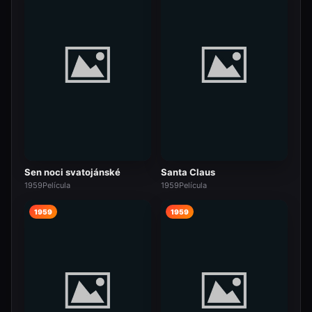
Sen noci svatojánské
Santa Claus
1959
Película
1959
Película
1959
1959