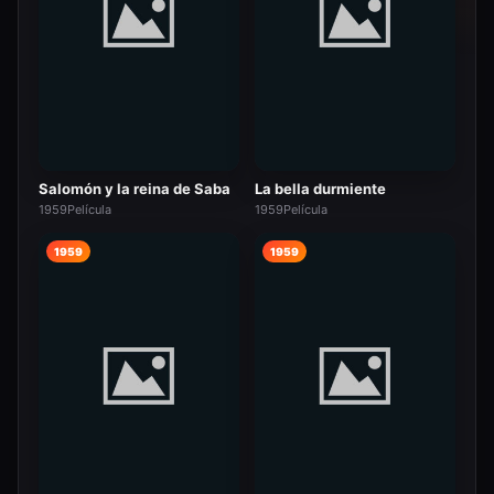
Salomón y la reina de Saba
La bella durmiente
1959
Película
1959
Película
1959
1959