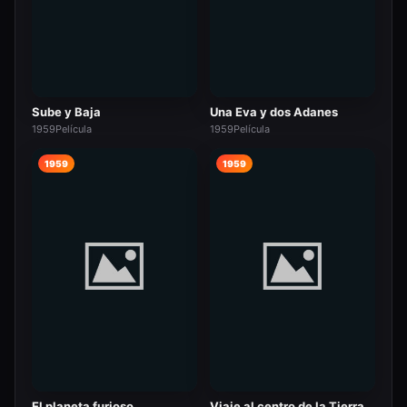
Sube y Baja
Una Eva y dos Adanes
1959
Película
1959
Película
1959
1959
El planeta furioso
Viaje al centro de la Tierra