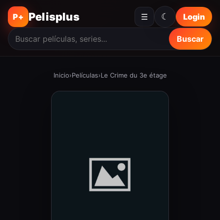
Pelisplus
☾
P+
☰
Login
Buscar
Inicio
›
Películas
›
Le Crime du 3e étage