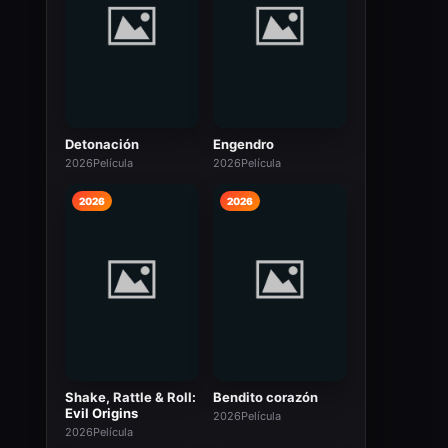
Detonación
Engendro
2026
Película
2026
Película
2026
2026
Shake, Rattle & Roll:
Bendito corazón
Evil Origins
2026
Película
2026
Película