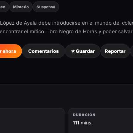
men
Misterio
Suspenso
López de Ayala debe introducirse en el mundo del colec
encontrar el mítico Libro Negro de Horas y poder salva
r ahora
Comentarios
★
Guardar
Reportar
DURACIÓN
6
111 mins.