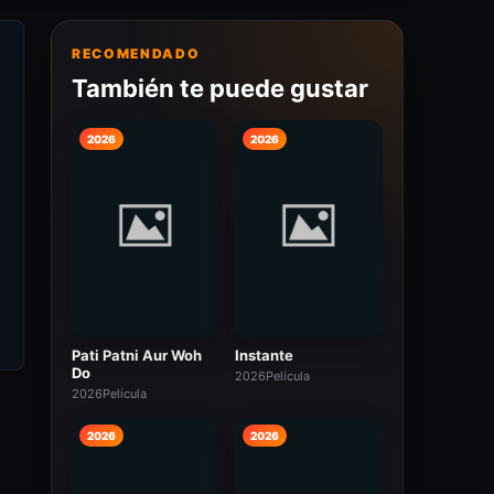
RECOMENDADO
También te puede gustar
2026
2026
Pati Patni Aur Woh
Instante
Do
2026
Película
2026
Película
2026
2026