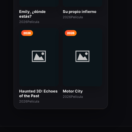
Emily, ¿dónde
Su propio infierno
estás?
2026
Película
2026
Película
2026
2026
Haunted 3D: Echoes
Motor City
of the Past
2026
Película
2026
Película