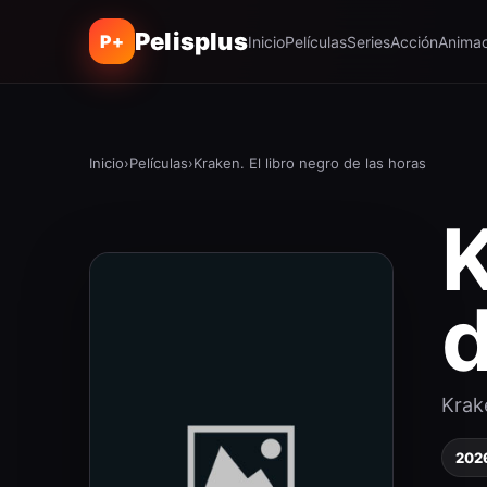
Pelisplus
P+
Inicio
Películas
Series
Acción
Animac
Inicio
›
Películas
›
Kraken. El libro negro de las horas
K
d
Krake
202