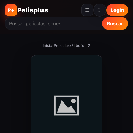
Pelisplus
☾
P+
☰
Login
Buscar
Inicio
›
Películas
›
El bufón 2