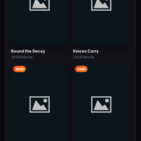
Round the Decay
Voices Carry
2025
Película
2025
Película
2025
2025