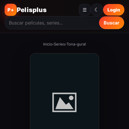
Pelisplus
☾
P+
☰
Login
Buscar
Inicio
›
Series
›
Tona-gura!