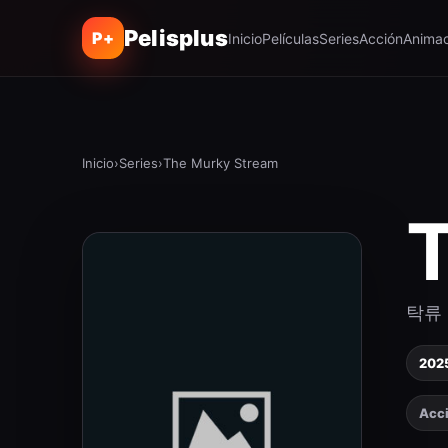
Pelisplus
P+
Inicio
Películas
Series
Acción
Animac
Inicio
›
Series
›
The Murky Stream
탁류
202
Acc