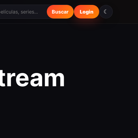
☾
Buscar
Login
tream