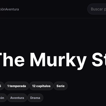
ión
Aventura
The Murky S
5
1 temporada
12 capítulos
Serie
ión
Aventura
Drama