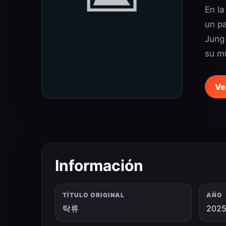
En la
un pa
Jung 
su m
Ve
Información
TÍTULO ORIGINAL
AÑO
탁류
202