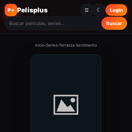
Pelisplus
☾
P+
☰
Login
Buscar
Inicio
›
Series
›
Terrazza Sentimento