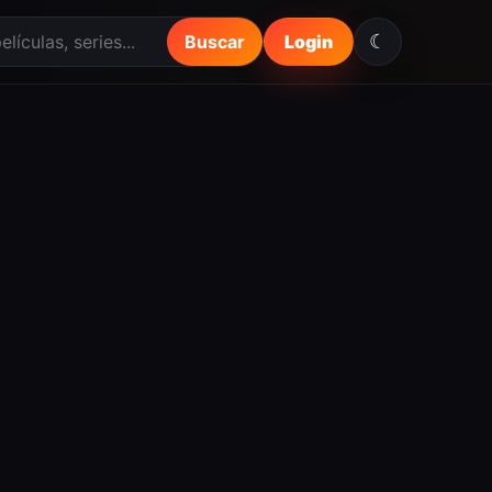
☾
Buscar
Login