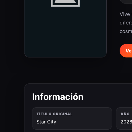
Vive 
difer
cosmo
Ve
Información
TÍTULO ORIGINAL
AÑO
Star City
202