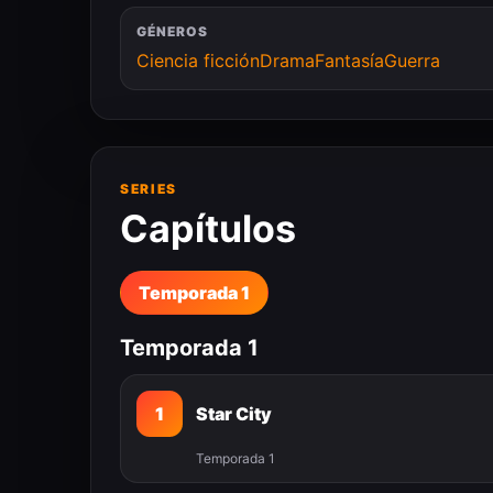
GÉNEROS
Ciencia ficción
Drama
Fantasía
Guerra
SERIES
Capítulos
Temporada 1
Temporada 1
1
Star City
Temporada 1