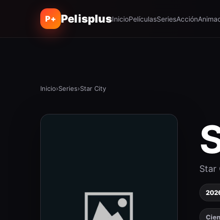
Pelisplus
P+
Inicio
Películas
Series
Acción
Animac
Inicio
›
Series
›
Star City
S
Star 
202
Cien