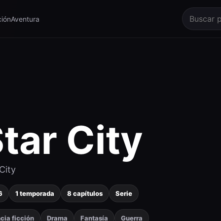
ión
Aventura
tar City
City
6
1 temporada
8 capítulos
Serie
cia ficción
Drama
Fantasía
Guerra