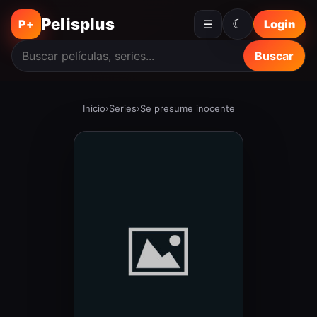
Pelisplus
☾
P+
☰
Login
Buscar
Inicio
›
Series
›
Se presume inocente