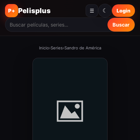
Pelisplus
☾
P+
☰
Login
Buscar
Inicio
›
Series
›
Sandro de América