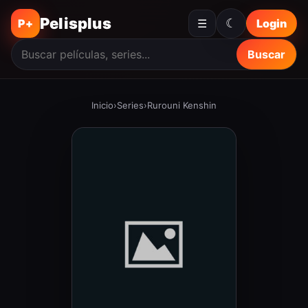
Pelisplus
☾
P+
☰
Login
Buscar
Inicio
›
Series
›
Rurouni Kenshin