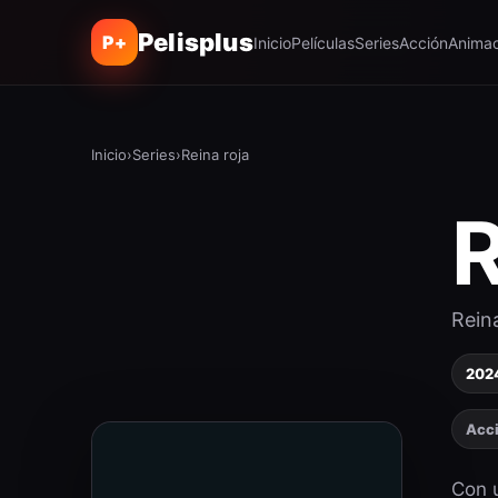
Pelisplus
P+
Inicio
Películas
Series
Acción
Animac
Inicio
›
Series
›
Reina roja
R
Reina
202
Acc
Con u