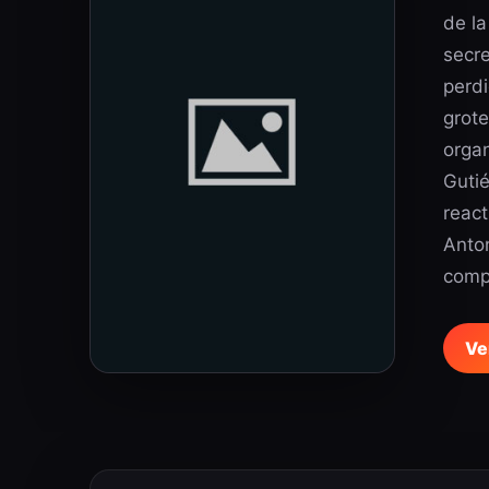
de la
secre
perd
grote
organ
Gutié
react
Anton
comp
Ve