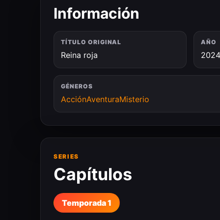
Información
TÍTULO ORIGINAL
AÑO
Reina roja
202
GÉNEROS
Acción
Aventura
Misterio
SERIES
Capítulos
Temporada 1