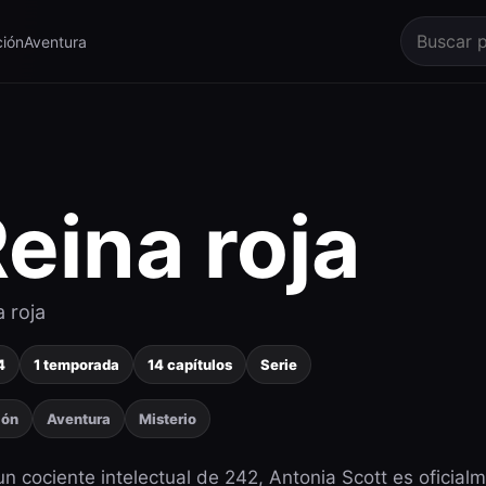
ión
Aventura
eina roja
 roja
4
1 temporada
14 capítulos
Serie
ión
Aventura
Misterio
n cociente intelectual de 242, Antonia Scott es oficial