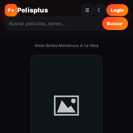
Pelisplus
☾
P+
☰
Login
Buscar
Inicio
›
Series
›
Monstruos A La Obra