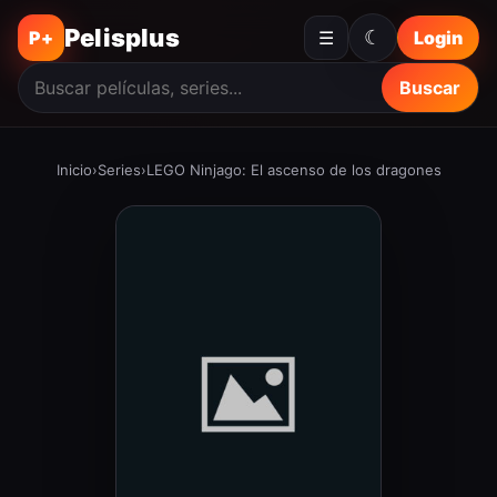
Pelisplus
☾
P+
☰
Login
Buscar
Inicio
›
Series
›
LEGO Ninjago: El ascenso de los dragones