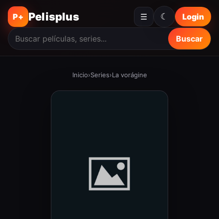
Pelisplus
☾
P+
☰
Login
Buscar
Inicio
›
Series
›
La vorágine