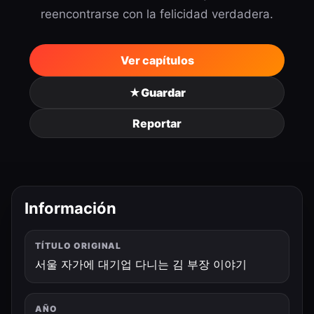
reencontrarse con la felicidad verdadera.
Ver capítulos
★
Guardar
Reportar
Información
TÍTULO ORIGINAL
서울 자가에 대기업 다니는 김 부장 이야기
AÑO