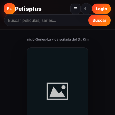
Pelisplus
☾
P+
☰
Login
Buscar
Inicio
›
Series
›
La vida soñada del Sr. Kim