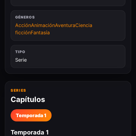
GÉNEROS
Acción
Animación
Aventura
Ciencia
ficción
Fantasía
TIPO
Serie
SERIES
Capítulos
Temporada 1
Temporada 1