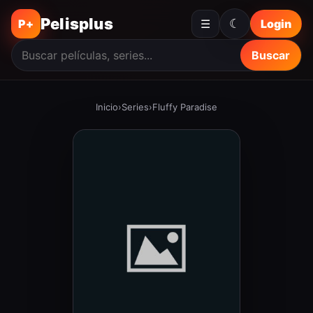
Pelisplus
☾
P+
☰
Login
Buscar
Inicio
›
Series
›
Fluffy Paradise