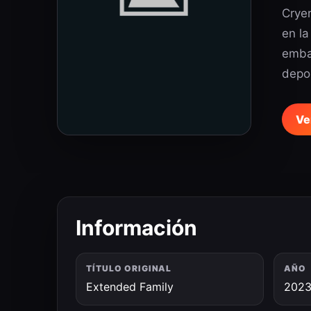
Cryer
en la
embar
depor
Ve
Información
TÍTULO ORIGINAL
AÑO
Extended Family
202