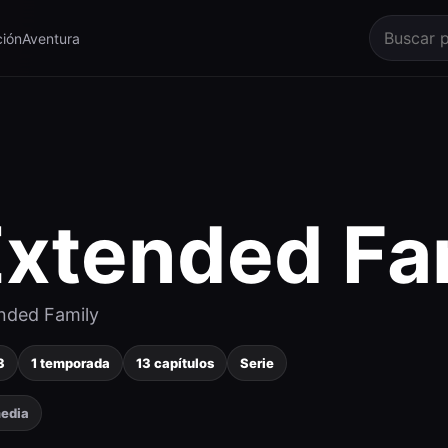
ión
Aventura
Extended Fa
nded Family
3
1 temporada
13 capítulos
Serie
edia