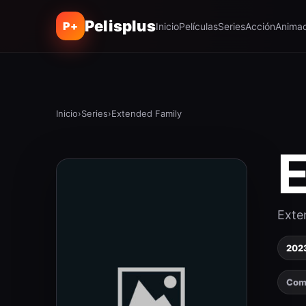
Pelisplus
P+
Inicio
Películas
Series
Acción
Animac
Inicio
›
Series
›
Extended Family
Exte
202
Com