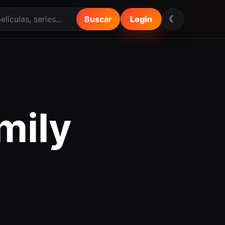
☾
Buscar
Login
mily