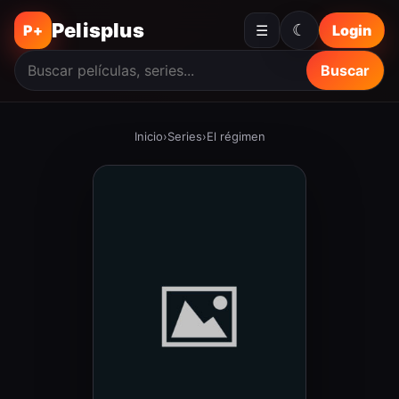
Pelisplus
☾
P+
☰
Login
Buscar
Inicio
›
Series
›
El régimen