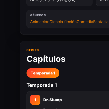
GÉNEROS
Animación
Ciencia ficción
Comedia
Fantasía
SERIES
Capítulos
Temporada 1
Temporada 1
1
Dr. Slump