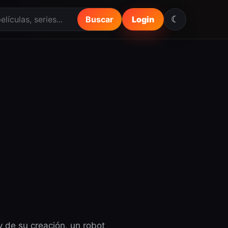
☾
Buscar
Login
y de su creación, un robot