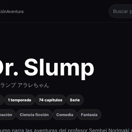
ión
Aventura
r. Slump
.スランプ アラレちゃん
1
1 temporada
74 capítulos
Serie
mación
Ciencia ficción
Comedia
Fantasía
lump narra las aventuras del profesor Sembei Norimaki 