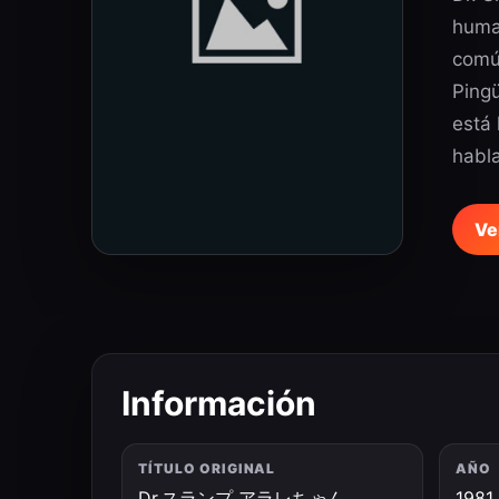
huma
común
Pingü
está 
habla
Ve
Información
TÍTULO ORIGINAL
AÑO
Dr.スランプ アラレちゃん
1981