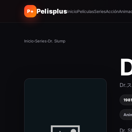
Pelisplus
P+
Inicio
Películas
Series
Acción
Animac
Inicio
›
Series
›
Dr. Slump
D
Dr
198
Ani
Dr. S