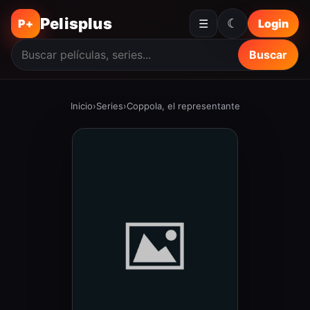
Pelisplus
☾
P+
☰
Login
Buscar
Inicio
›
Series
›
Coppola, el representante