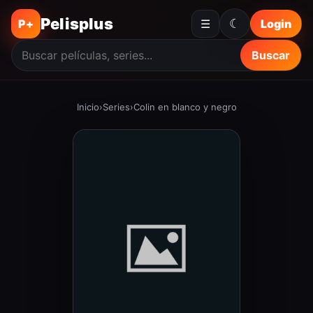
Pelisplus
☾
P+
☰
Login
Buscar
Inicio
›
Series
›
Colin en blanco y negro