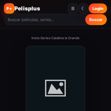
Pelisplus
☾
P+
☰
Login
Buscar
Inicio
›
Series
›
Catalina la Grande