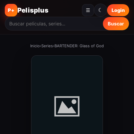
Pelisplus
☾
P+
☰
Login
Buscar
Inicio
›
Series
›
BARTENDER: Glass of God