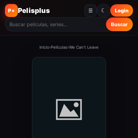
Pelisplus
☾
P+
☰
Login
Buscar
Inicio
›
Películas
›
We Can't Leave