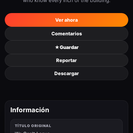
who know every inch of the building.
Ver ahora
Comentarios
★
Guardar
Reportar
Descargar
Información
TÍTULO ORIGINAL