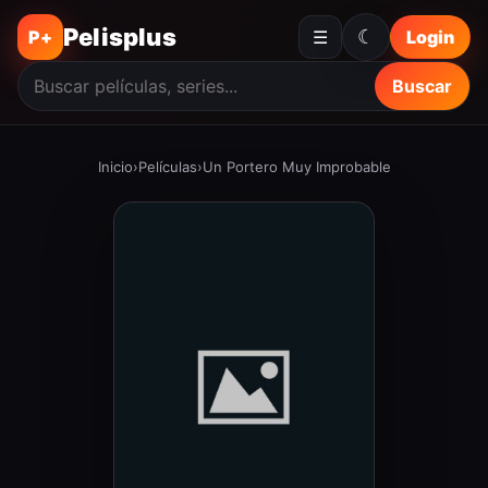
Pelisplus
☾
P+
☰
Login
Buscar
Inicio
›
Películas
›
Un Portero Muy Improbable