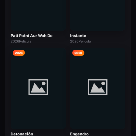
Pati Patni Aur Woh Do
Instante
2026
Película
2026
Película
2026
2026
Detonación
Engendro