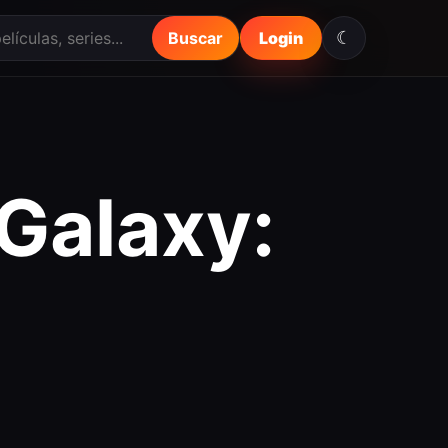
☾
Buscar
Login
Galaxy: