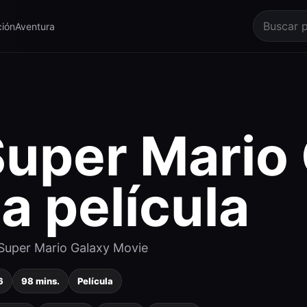
ión
Aventura
uper Mario 
a película
Super Mario Galaxy Movie
6
98 mins.
Película