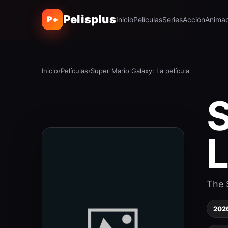
Pelisplus
P+
Inicio
Películas
Series
Acción
Animac
Inicio
›
Películas
›
Super Mario Galaxy: La película
S
L
The 
202