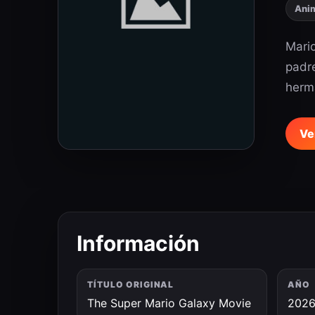
Ani
Mario
padre
herma
Ve
Información
TÍTULO ORIGINAL
AÑO
The Super Mario Galaxy Movie
202