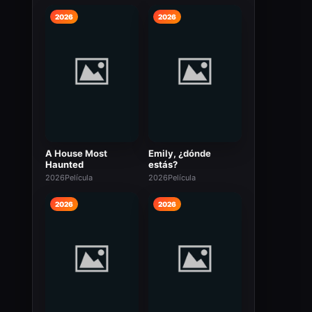
2026
2026
A House Most
Emily, ¿dónde
Haunted
estás?
2026
Película
2026
Película
2026
2026