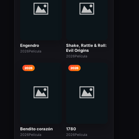
Engendro
Shake, Rattle & Roll:
Evil Origins
2026
Película
2026
Película
2026
2026
Bendito corazón
1780
2026
Película
2026
Película