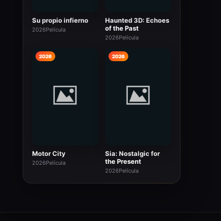
Su propio infierno
Haunted 3D: Echoes
of the Past
2026
Película
2026
Película
2026
2026
Motor City
Sia: Nostalgic for
the Present
2026
Película
2026
Película