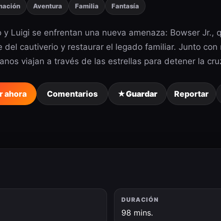
mación
Aventura
Familia
Fantasía
 y Luigi se enfrentan una nueva amenaza: Bowser Jr., qu
 del cautiverio y restaurar el legado familiar. Junto co
nos viajan a través de las estrellas para detener la cr
r ahora
Comentarios
★
Guardar
Reportar
DURACIÓN
6
98 mins.