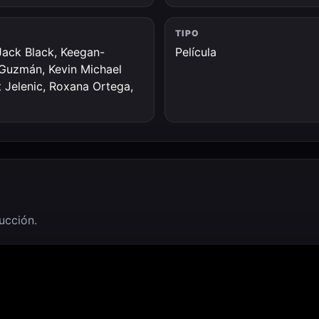
TIPO
 Jack Black, Keegan-
Película
s Guzmán, Kevin Michael
t Jelenic, Roxana Ortega,
ducción.