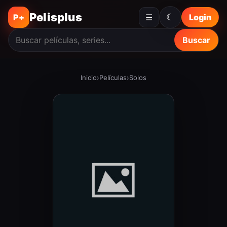
Pelisplus
☾
P+
☰
Login
Buscar
Inicio
›
Películas
›
Solos