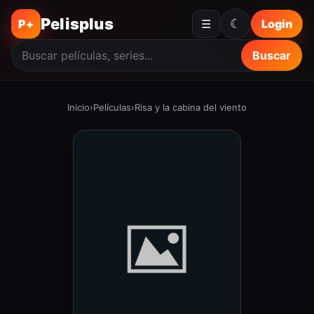
Pelisplus
☾
P+
☰
Login
Buscar
Inicio
›
Películas
›
Risa y la cabina del viento