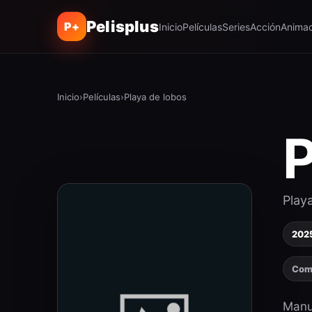
Pelisplus
P+
Inicio
Películas
Series
Acción
Animac
Inicio
›
Películas
›
Playa de lobos
P
Play
202
Com
Manu 