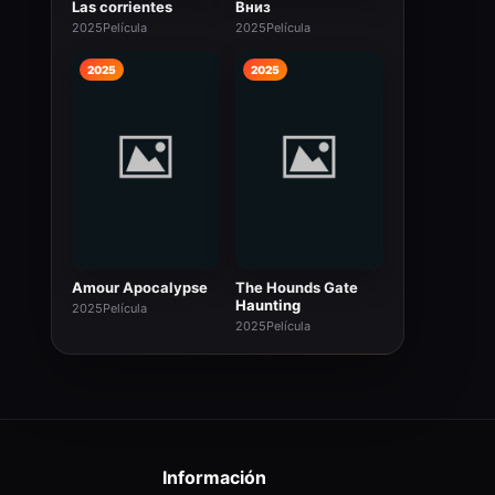
Las corrientes
Вниз
2025
Película
2025
Película
2025
2025
Amour Apocalypse
The Hounds Gate
Haunting
2025
Película
2025
Película
Información