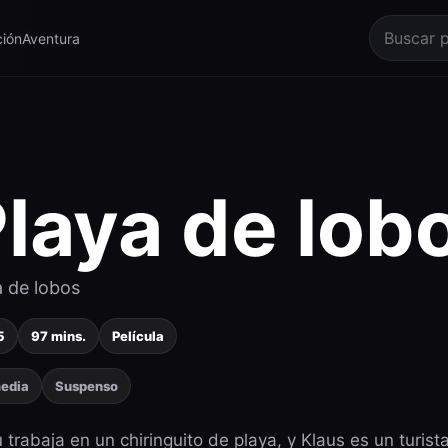
ión
Aventura
laya de lob
a de lobos
5
97 mins.
Película
edia
Suspenso
trabaja en un chiringuito de playa, y Klaus es un turist