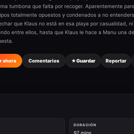
tima tumbona que falta por recoger. Aparentemente pare
tipos totalmente opuestos y condenados a no entender
char que Klaus no está en esa playa por casualidad, ni 
endo entre ellos, hasta que Klaus le hace a Manu una d
uesta.
r ahora
Comentarios
★
Guardar
Reportar
DURACIÓN
5
97 mins.