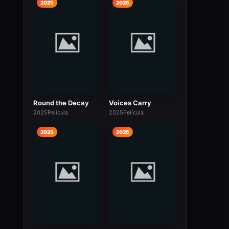
2025
2025
Round the Decay
Voices Carry
2025
Película
2025
Película
2025
2025