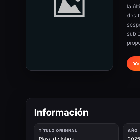
la úl
dos 
sospe
subi
prop
Ve
Información
TÍTULO ORIGINAL
AÑO
Playa de lobos
202