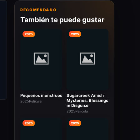
RECOMENDADO
También te puede gustar
2025
2025
Pequeños monstruos
Sugarcreek Amish
Mysteries: Blessings
2025
Película
in Disguise
2025
Película
2025
2025