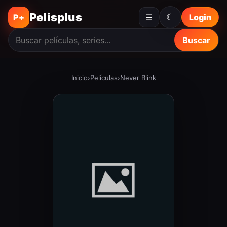
Pelisplus
☾
P+
☰
Login
Buscar
Inicio
›
Películas
›
Never Blink