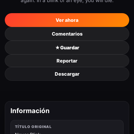
again. In a blink of an eye, you will die.
Ver ahora
Comentarios
★
Guardar
Reportar
Descargar
Información
TÍTULO ORIGINAL