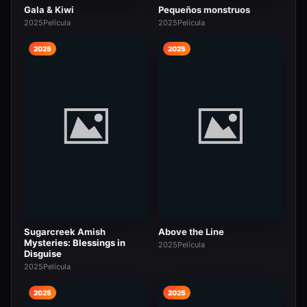
Gala & Kiwi
Pequeños monstruos
2025
Película
2025
Película
2025
2025
Sugarcreek Amish
Above the Line
Mysteries: Blessings in
2025
Película
Disguise
2025
Película
2025
2025