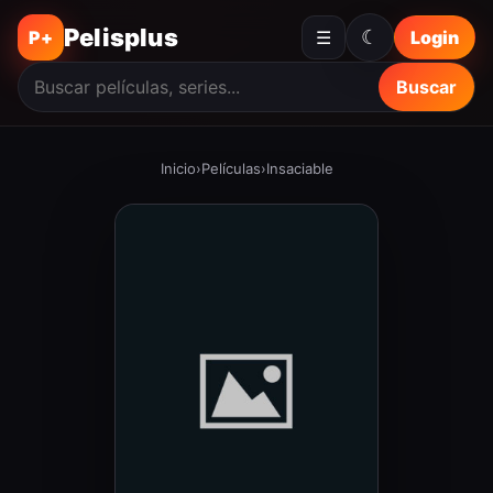
Pelisplus
☾
P+
☰
Login
Buscar
Inicio
›
Películas
›
Insaciable