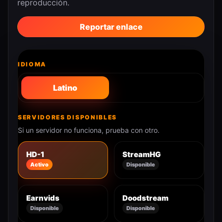
reproducción.
Reportar enlace
IDIOMA
Latino
SERVIDORES DISPONIBLES
Si un servidor no funciona, prueba con otro.
HD-1
StreamHG
Activo
Disponible
Earnvids
Doodstream
Disponible
Disponible