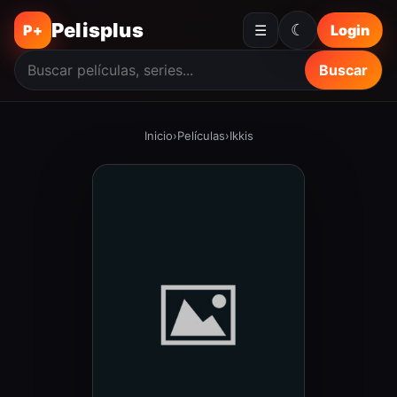
Pelisplus
☾
P+
☰
Login
Buscar
Inicio
›
Películas
›
Ikkis