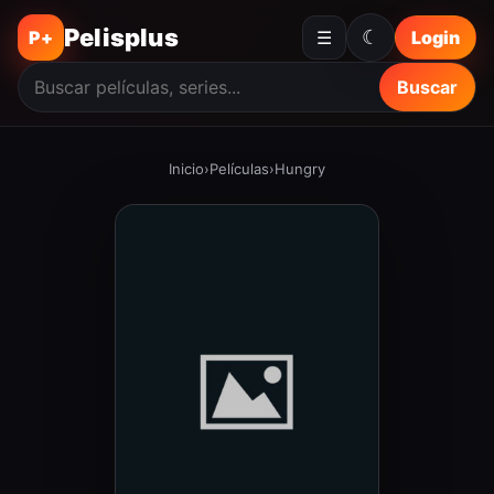
Pelisplus
☾
P+
☰
Login
Buscar
Inicio
›
Películas
›
Hungry