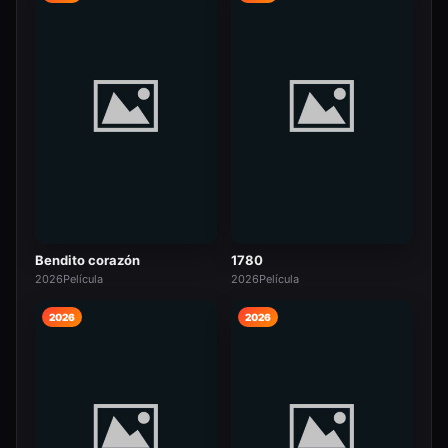
Bendito corazón
1780
2026
Película
2026
Película
2026
2026