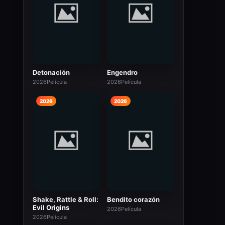
Detonación
Engendro
2026
Película
2026
Película
2026
2026
Shake, Rattle & Roll:
Bendito corazón
Evil Origins
2026
Película
2026
Película