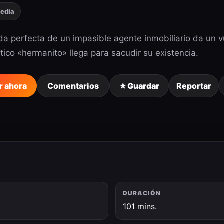
edia
da perfecta de un impasible agente inmobiliario da un 
tico «hermanito» llega para sacudir su existencia.
r ahora
Comentarios
★
Guardar
Reportar
DURACIÓN
6
101 mins.