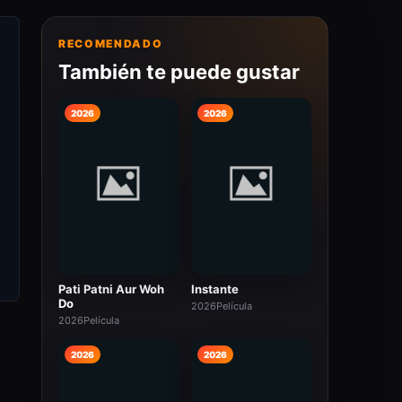
RECOMENDADO
También te puede gustar
2026
2026
Pati Patni Aur Woh
Instante
Do
2026
Película
2026
Película
2026
2026