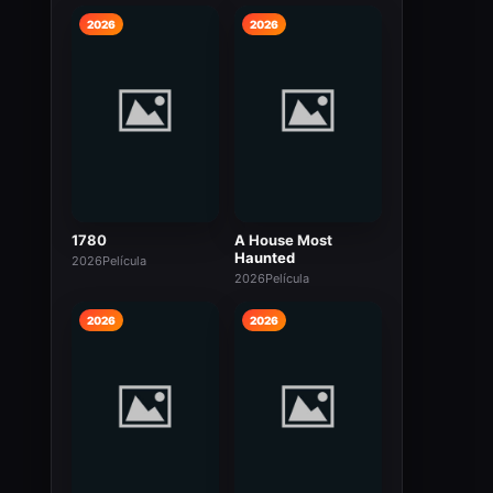
2026
2026
1780
A House Most
Haunted
2026
Película
2026
Película
2026
2026