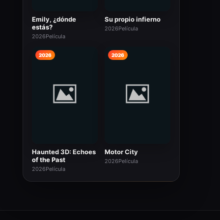
Emily, ¿dónde
Su propio infierno
estás?
2026
Película
2026
Película
2026
2026
Haunted 3D: Echoes
Motor City
of the Past
2026
Película
2026
Película