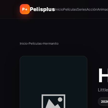
Pelisplus
P+
Inicio
Películas
Series
Acción
Animac
Inicio
›
Películas
›
Hermanito
Littl
202