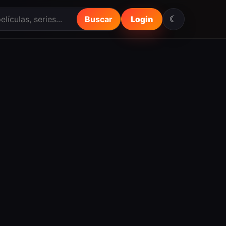
☾
Buscar
Login