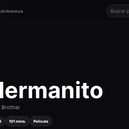
ión
Aventura
Hermanito
e Brother
6
101 mins.
Película