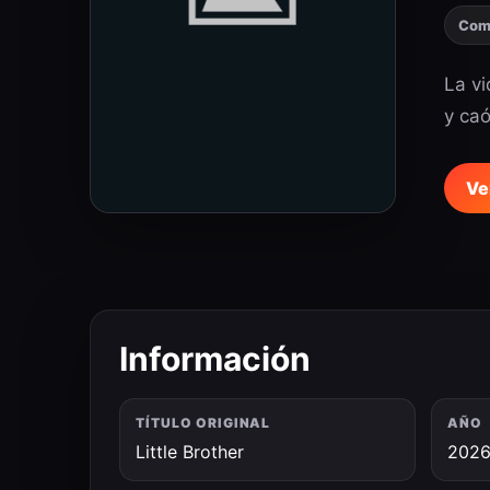
Com
La vi
y caó
Ve
Información
TÍTULO ORIGINAL
AÑO
Little Brother
202