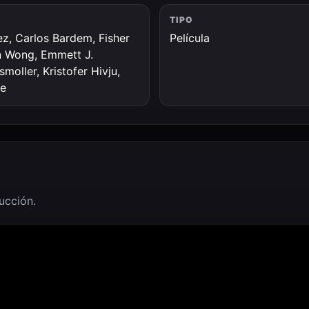
TIPO
ez, Carlos Bardem, Fisher
Película
n Wong, Emmett J.
moller, Kristofer Hivju,
ne
ducción.