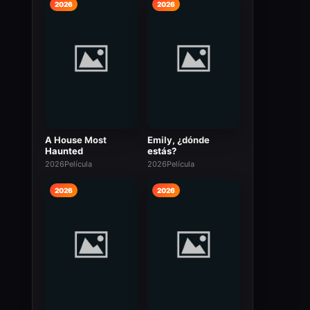
2026
2026
A House Most
Emily, ¿dónde
Haunted
estás?
2026
Película
2026
Película
2026
2026