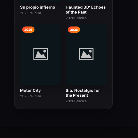
Su propio infierno
Haunted 3D: Echoes
of the Past
2026
Película
2026
Película
2026
2026
Motor City
Sia: Nostalgic for
the Present
2026
Película
2026
Película