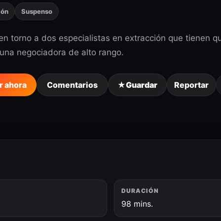
ión
Suspenso
en torno a dos especialistas en extracción que tienen 
una negociadora de alto rango.
r ahora
Comentarios
★
Guardar
Reportar
DURACIÓN
6
98 mins.