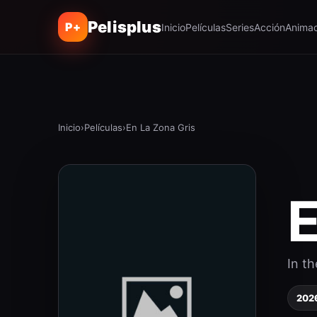
Pelisplus
P+
Inicio
Películas
Series
Acción
Animac
Inicio
›
Películas
›
En La Zona Gris
E
In t
202