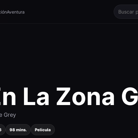
ión
Aventura
n La Zona G
he Grey
6
98 mins.
Película