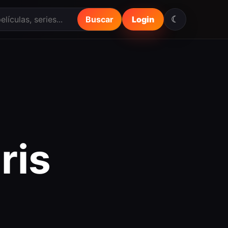
☾
Buscar
Login
ris