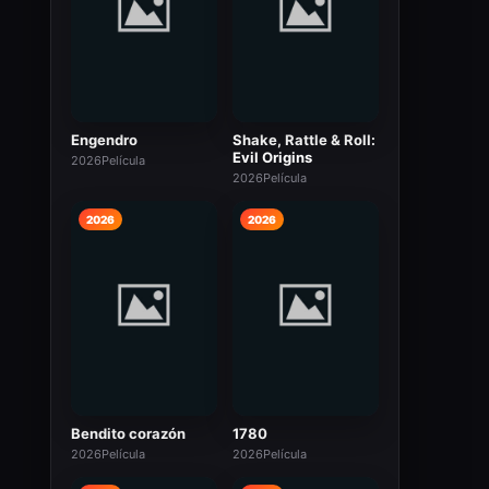
Engendro
Shake, Rattle & Roll:
Evil Origins
2026
Película
2026
Película
2026
2026
Bendito corazón
1780
2026
Película
2026
Película